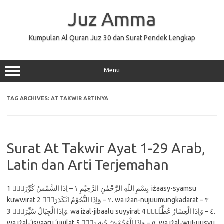
Skip
to
Juz Amma
content
Kumpulan Al Quran Juz 30 dan Surat Pendek Lengkap
Menu
TAG ARCHIVES:
AT TAKWIR ARTINYA
Surat At Takwir Ayat 1-29 Arab,
Latin dan Arti Terjemahan
بِسْمِ اللّٰهِ الرَّحْمٰنِ الرَّحِيْمِ ١ – اِذَا الشَّمْسُ كُوِّرَتْۖ 1. iżaasy-syamsu
kuwwirat ٢ – وَاِذَا النُّجُوْمُ انْكَدَرَتْۖ 2. wa iżan-nujuumungkadarat ٣ –
وَاِذَا الْجِبَالُ سُيِّرَتْۖ 3. wa iżal-jibaalu suyyirat ٤ – وَاِذَا الْعِشَارُ عُطِّلَتْۖ 4.
wa iżal-‘isyaaru ‘uṭṭilat ٥ – وَاِذَا الْوُحُوْشُ حُشِرَتْۖ 5. wa iżal-wuḥuusyu