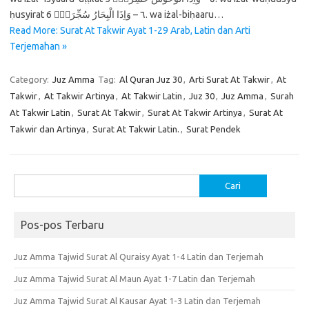
ḥusyirat ٦ – وَاِذَا الْبِحَارُ سُجِّرَتْۖ 6. wa iżal-biḥaaru…
Read More: Surat At Takwir Ayat 1-29 Arab, Latin dan Arti
Terjemahan »
Category:
Juz Amma
Tag:
Al Quran Juz 30
,
Arti Surat At Takwir
,
At
Takwir
,
At Takwir Artinya
,
At Takwir Latin
,
Juz 30
,
Juz Amma
,
Surah
At Takwir Latin
,
Surat At Takwir
,
Surat At Takwir Artinya
,
Surat At
Takwir dan Artinya
,
Surat At Takwir Latin.
,
Surat Pendek
Cari
untuk:
Pos-pos Terbaru
Juz Amma Tajwid Surat Al Quraisy Ayat 1-4 Latin dan Terjemah
Juz Amma Tajwid Surat Al Maun Ayat 1-7 Latin dan Terjemah
Juz Amma Tajwid Surat Al Kausar Ayat 1-3 Latin dan Terjemah